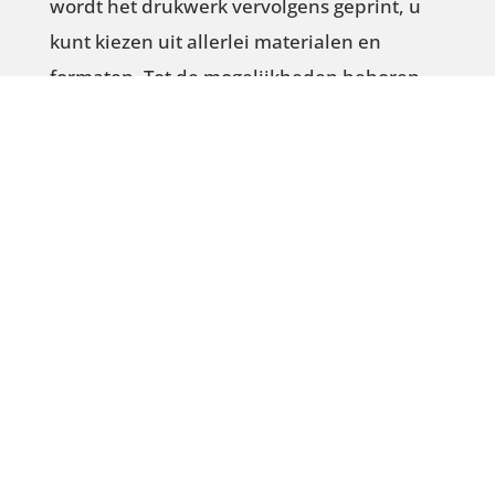
wordt het drukwerk vervolgens geprint, u
kunt kiezen uit allerlei materialen en
formaten. Tot de mogelijkheden behoren
buitenreclame, spandoeken, banners,
raambiljetten etc.
Een markt krijgt uitstraling door een
diversiteit aan producten van verschillende
standhouders. Door de
branchebescherming garandeert Kroko’s
evenementen een goed varieert aanbod.
Onze doelstellingen kort en bondig:
Zorgvuldige samengestelde markt met
een divers aanbod van handel en nette