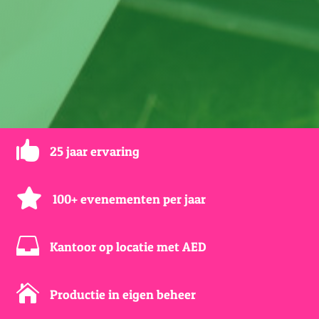

25 jaar ervaring

100+ evenementen per jaar

Kantoor op locatie met AED

Productie in eigen beheer